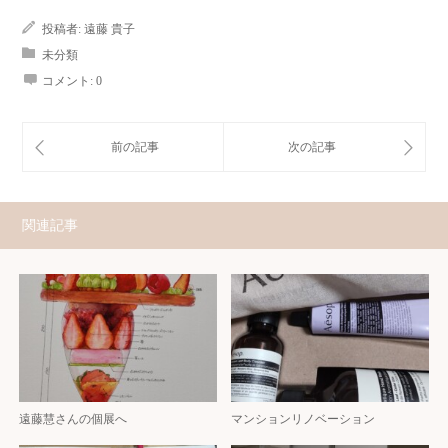
投稿者:
遠藤 貴子
未分類
コメント:
0
関連記事
遠藤慧さんの個展へ
マンションリノベーション