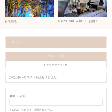
百段階段
TOKYO SHOW HOUSE始動！
コメント
コメント ( 0 )
トラックバック ( 0 )
この記事へのコメントはありません。
名前
( 必須 )
E-MAIL
( 必須 ) - 公開されません -