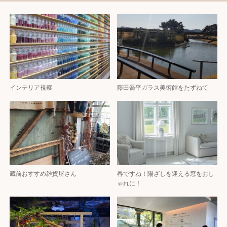
インテリア視察
藤田喬平ガラス美術館をたずねて
蔵前おすすめ雑貨屋さん
春ですね！陽ざしを迎える窓をおし
ゃれに！