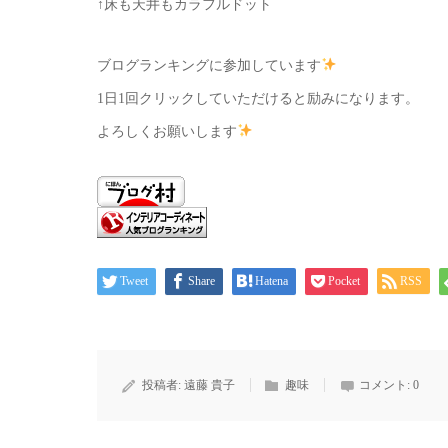
↑床も天井もカラフルドット
ブログランキングに参加しています
1日1回クリックしていただけると励みになります。
よろしくお願いします
Tweet
Share
Hatena
Pocket
RSS
投稿者:
遠藤 貴子
趣味
コメント:
0