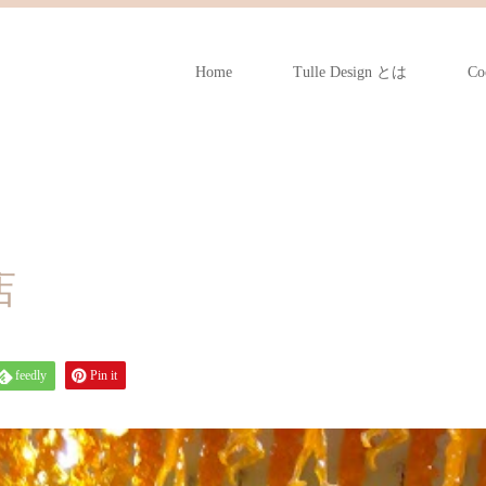
Home
Tulle Design とは
Co
店
feedly
Pin it