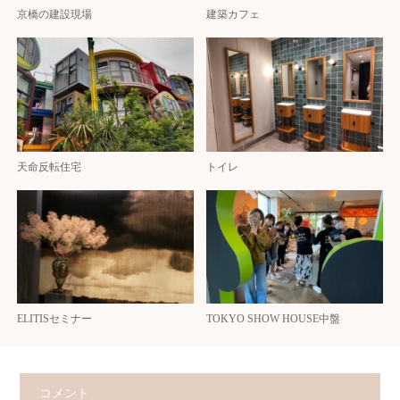
京橋の建設現場
建築カフェ
天命反転住宅
トイレ
ELITISセミナー
TOKYO SHOW HOUSE中盤
コメント